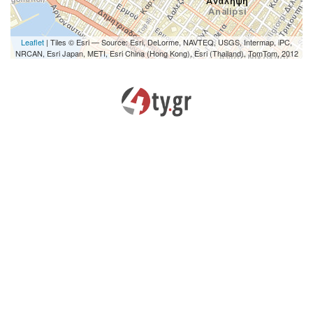
Leaflet
| Tiles © Esri — Source: Esri, DeLorme, NAVTEQ, USGS, Intermap, iPC,
NRCAN, Esri Japan, METI, Esri China (Hong Kong), Esri (Thailand), TomTom, 2012