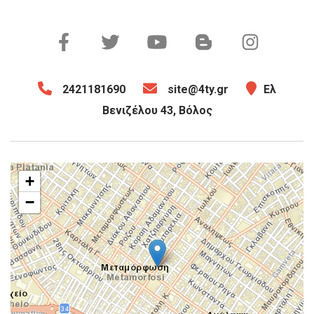
2421181690
site@4ty.gr
Ελ
Βενιζέλου 43, Βόλος
+
−