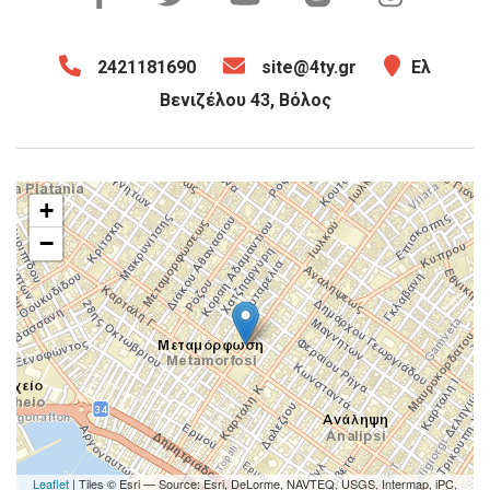
2421181690
site@4ty.gr
Ελ
Βενιζέλου 43, Βόλος
+
−
Leaflet
| Tiles © Esri — Source: Esri, DeLorme, NAVTEQ, USGS, Intermap, iPC,