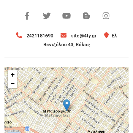
2421181690
site@4ty.gr
Ελ
Βενιζέλου 43, Βόλος
+
−