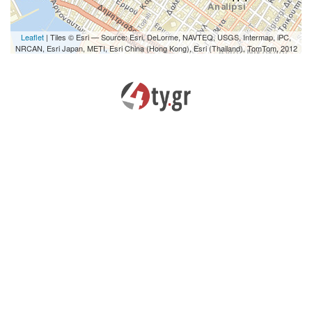
Leaflet
| Tiles © Esri — Source: Esri, DeLorme, NAVTEQ, USGS, Intermap, iPC,
NRCAN, Esri Japan, METI, Esri China (Hong Kong), Esri (Thailand), TomTom, 2012